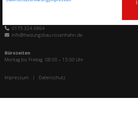
039001 - 90 99 63
0175 324 6864
info@heizungsbau-rosenhahn.de
Bürozeiten
Montag bis Freitag 08:00 – 15:00 Uhr
Impressum
|
Datenschutz