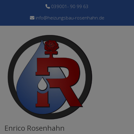
039001- 90 99 63
info@heizungsbau-rosenhahn.de
Enrico Rosenhahn