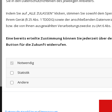
Sie in den Datenschutzrichtlinien des jeweiligen Anbieters.
Wir bemühen uns, unsere digitalen Inhalte barrierefrei
Indem Sie auf „ALLE ZULASSEN" klicken, stimmen Sie sowohl dem Spe
im Sinne des BFSG sowie der Barrierefreie-
Ihrem Gerät (§ 25 Abs. 1 TDDDG) sowie der anschließenden Datenvera
Informationstechnik-Verordnung (BITV) anzubieten.
bzw. die von Ihnen ausgewählten Verarbeitungszwecke zu (Art 6 Abs. 1 
Sollten Sie dennoch auf Barrieren stoßen, wenden Sie
sich bitte an info@heizungsbau-rosenhahn.de.
Eine bereits erteilte Zustimmung können Sie jederzeit über d
Bildnachweis
Button für die Zukunft widerrufen.
#414266091 / j-mel / stock.adobe.com
#701708442 / Fotograf / stock.adobe.com
Notwendig
#224603671 / Wellnhofer Designs / stock.adobe.com
Statistik
#608121181 / VisualProduction / stock.adobe.com
#676779187 / Rawf8 / stock.adobe.com
Andere
Enrico Rosenhahn Sanitär- und Heizungstechnik
Mühlenweg 32
38486 Apenburg-Winterfeld
Datenschutzerklärung
|
Impressum